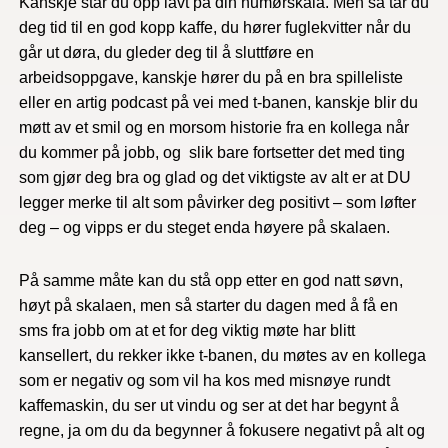
Kanskje står du opp lavt på din humørskala. Men så tar du
deg tid til en god kopp kaffe, du hører fuglekvitter når du
går ut døra, du gleder deg til å sluttføre en
arbeidsoppgave, kanskje hører du på en bra spilleliste
eller en artig podcast på vei med t-banen, kanskje blir du
møtt av et smil og en morsom historie fra en kollega når
du kommer på jobb, og slik bare fortsetter det med ting
som gjør deg bra og glad og det viktigste av alt er at DU
legger merke til alt som påvirker deg positivt – som løfter
deg – og vipps er du steget enda høyere på skalaen.
På samme måte kan du stå opp etter en god natt søvn,
høyt på skalaen, men så starter du dagen med å få en
sms fra jobb om at et for deg viktig møte har blitt
kansellert, du rekker ikke t-banen, du møtes av en kollega
som er negativ og som vil ha kos med misnøye rundt
kaffemaskin, du ser ut vindu og ser at det har begynt å
regne, ja om du da begynner å fokusere negativt på alt og