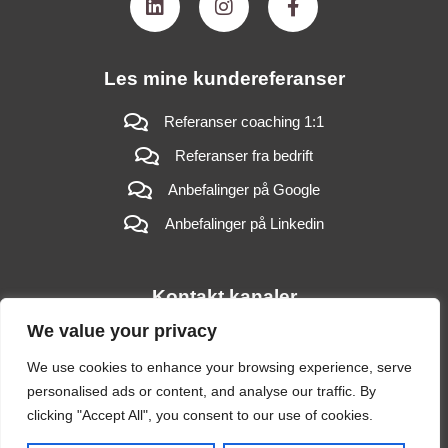
i
n
a
n
s
c
k
t
e
e
a
b
Les mine kundereferanser
d
g
o
i
r
o
n
a
k
Referanser coaching 1:1
m
-
Referanser fra bedrift
f
Anbefalinger på Google
Anbefalinger på Linkedin
Kontakt kanaler
We value your privacy
Timebestilling
We use cookies to enhance your browsing experience, serve
Telefon 91 62 62 55
personalised ads or content, and analyse our traffic. By
Mail meg
clicking "Accept All", you consent to our use of cookies.
Personvernerklæring