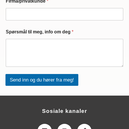
Firma/privatkunde
*
Spørsmål til meg, info om deg
*
Send inn og du hører fra meg!
Sosiale kanaler
L
I
F