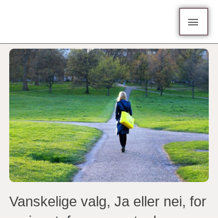
Hopp
Hov
rett
til
innholdet
Vanskelige valg, Ja eller nei, for