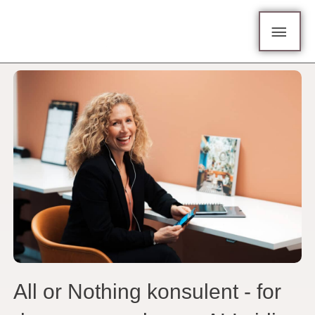
Hopp
Hov
rett
til
innholdet
All or Nothing konsulent - for