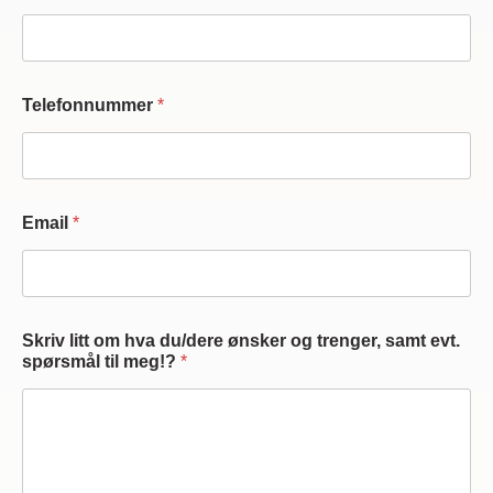
Telefonnummer
*
Email
*
s
Skriv litt om hva du/dere ønsker og trenger, samt evt.
a
spørsmål til meg!?
*
m
t
*
E
m
a
i