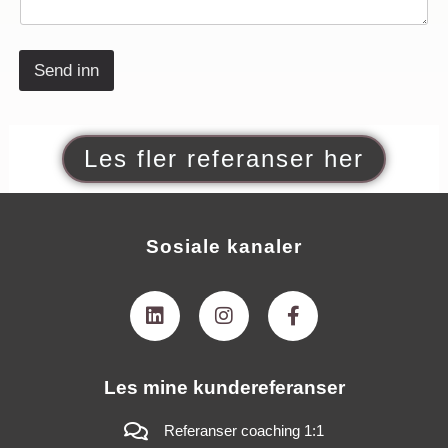
l
Send inn
Les fler referanser her
Sosiale kanaler
L
I
F
i
n
a
n
s
c
k
t
e
e
a
b
Les mine kundereferanser
d
g
o
i
r
o
n
a
k
Referanser coaching 1:1